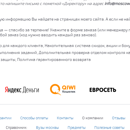
сто напишите письмо с пометкой «Директору» на адрес
info
@
moscow
ьную информацию Вы найдете на страницах моего сайта. А если не най
нца — спасибо за терпение! Укажите в форме заказа (или менеджеру 
бой заказ (код нужно вводить каждый раз заново).
 для каждого клиента, Накопительная система скидок, акции и бон
ыполнения заданий, Дополнительная проверка отделом контроля к
 защиты, Политика гарантированного возврата
рантии
Способы оплаты
Контакты
О компании
Отзывы
Справочник:
Вузы москвы
Предметы
Полезные советы