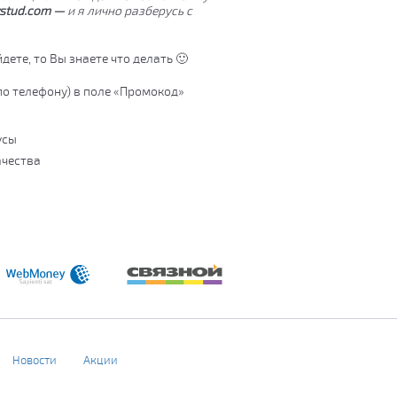
stud
.com
—
и я лично разберусь с
дете, то Вы знаете что делать 🙂
по телефону) в поле «Промокод»
усы
ачества
Новости
Акции