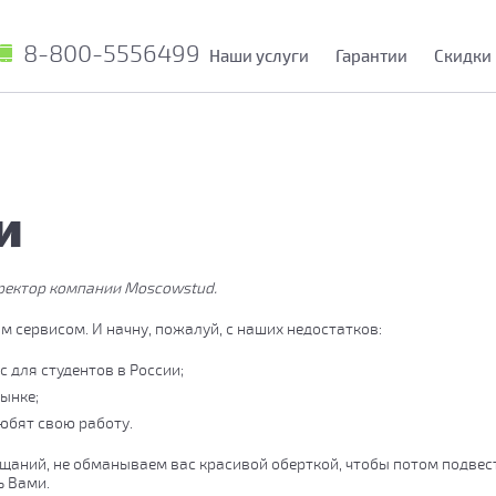
8-800-5556499
Наши услуги
Гарантии
Скидки
и
иректор компании Moscowstud.
м сервисом. И начну, пожалуй, с наших недостатков:
 для студентов в России;
рынке;
юбят свою работу.
ещаний, не обманываем вас красивой оберткой, чтобы потом подве
ь Вами.