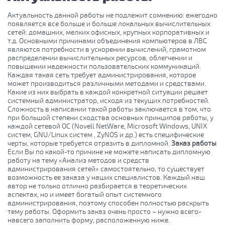
Актуальность данной работы не подлежит сомнению: ежегодно
появляется все больше и больше локальных вычислительных
сетей: домашних, мелких офисных, крупных корпоративных и
т.д. Основными причинами объединения компьютеров в ЛВС
являются потребности в ускорении вычислений, грамотном
распределении вычислительных ресурсов, облегчении и
повышении надежности пользовательских коммуникаций.
Каждая такая сеть требует администрирования, которое
может производиться различными методами и средствами.
Какие из них выбрать в каждой конкретной ситуации решает
системный администратор, исходя из текущих потребностей.
Сложность в написании такой работы заключается в том, что
при большой степени сходства основных принципов работы, у
каждой сетевой ОС (Novell NetWare, Microsoft Windows, UNIX
систем, GNU/Linux систем , ZyNOS и др.) есть специфические
черты, которые требуется отразить в дипломной.
Заказ работы
Если Вы по какой-то причине не можете написать дипломную
работу на тему «Анализ методов и средств
администрирования сетей» самостоятельно, то существует
возможность ее заказа у наших специалистов. Каждый наш
автор не только отлично разбирается в теоретических
аспектах, но и имеет богатый опыт системного
администрирования, поэтому способен полностью раскрыть
тему работы. Оформить заказ очень просто – нужно всего-
навсего заполнить форму, расположенную ниже.