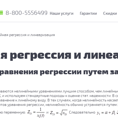
8-800-5556499
Наши услуги
Гарантии
Скидки
йная регрессия и линеаризация
я регрессия и лине
равнения регрессии путем 
ваются нелинейными уравнениями лучшим способом, чем линейные 
и используем стандартные подходы к оценке стат. надежности. В св
внение к линейному виду. В тех случаях, когда нелинейность касае
тов уравнения регрессии, нелинейность обычно устраняется путем
ю переменную:
и
Следовательно