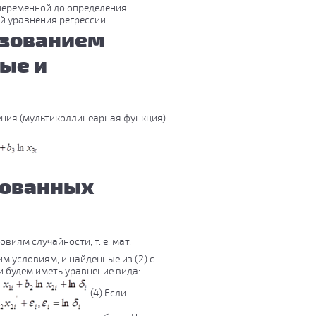
переменной до определения
й уравнения регрессии.
ьзованием
ые и
нения (мультиколлинеарная функция)
зованных
овиям случайности, т. е. мат.
м условиям, и найденные из (2) с
 будем иметь уравнение вида:
(4) Если