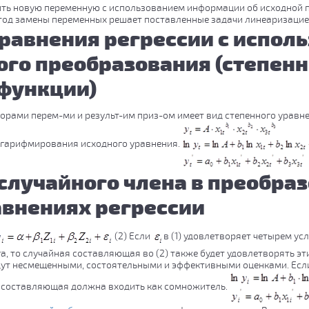
лить новую переменную с использованием информации об исходной 
тод замены переменных решает поставленные задачи линеаризацие
равнения регрессии с испол
го преобразования (степенн
функции)
кторами перем-ми и результ-им приз-ом имеет вид степенного урав
огарифмирования исходного уравнения.
случайного члена в преобра
внениях регрессии
(2) Если
в (1) удовлетворяет четырем усл
а, то случайная составляющая во (2) также будет удовлетворять эти
т несмещенными, состоятельными и эффективными оценками. Если
ая составляющая должна входить как сомножитель.