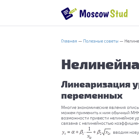
Главная
Полезные советы
Нелине
Нелинейна
Линеаризация у
переменных
Многие экономические явления описы
можем применить к ним обычный МНК, 
возможности привести нелинейное ура
связана с нелинейностью коэффициен
вводим нову