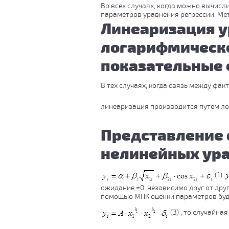
Во всех случаях, когда можно вычис
параметров уравнения регрессии. Ме
Линеаризация у
логарифмическо
показательные 
В тех случаях, когда связь между фа
линеаризация производится путем л
Представление 
нелинейных ура
(1)
ожидание =0, независимо друг от друг
помощью МНК оценки параметров буду
(3) , то случайн