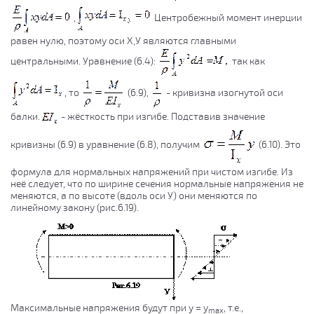
,
Центробежный момент инерции
равен нулю, поэтому оси Х,У являются главными
центральными. Уравнение (6.4):
так как
, то
(6.9),
- кривизна изогнутой оси
балки.
- жёсткость при изгибе. Подставив значение
кривизны (6.9) в уравнение (6.8), получим
(6.10). Это
формула для нормальных напряжений при чистом изгибе. Из
неё следует, что по ширине сечения нормальные напряжения не
меняются, а по высоте (вдоль оси У) они меняются по
линейному закону (рис.6.19).
Максимальные напряжения будут при у = у
, т.е.,
max