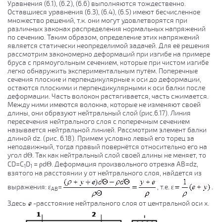
Уравнения (6.1), (6.2), (6.6) выполняются тождественно.
Оставшиеся уравнения (6.3), (6.4), (6.5) имеют бесчисленное
множество решений, т.к. они могут удовлетворятся при
различных законах распределения нормальных напряжений
по сечению. Таким образом, определение этих напряжений
является статически неопределимой задачей. Для её решения
рассмотрим закономерно деформаций при изгибе на примере
бруса с прямоугольным сечением, которые при чистом изгибе
легко обнаружить экспериментальным путём. Поперечные
сечения плоские и перпендикулярные к оси до деформации,
остаются плоскими и перпендикулярными к оси балки после
деформации. Часть волокон растягивается, часть сжимается.
Между ними имеются волокна, которые не изменяют своей
длины, они образуют нейтральный слой (рис.6.17). Линия
пересечения нейтрального слоя с поперечным сечением
называется нейтральной линией. Рассмотрим элемент балки
длиной dz. (рис. 6.18). Примем условно левый его торец за
неподвижный, тогда правый повернётся относительно его на
угол dΘ. Так как нейтральный слой своей длины не меняет, то
CD=C
D
= ρdΘ. Деформация произвольного отрезка АВ=dz,
1
1
взятого на расстоянии y от нейтрального слоя, найдется из
выражения: ε
=
, т.е. ε
.
АВ
Здесь
-расстояние нейтрального слоя от центральной оси х.