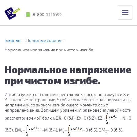
8-800-5556499
Главная
Полезные советы
Нормальное напряжение при чистом изгибе.
Нормальное напряжение
при чистом изгибе.
Изгиб изучается в главных центральных осях, поэтому оси Х и
У – главные центральные. Чтобы согласовать знак нормальных
напряжений со знаком изгибающего момента ось У
направлена вниз. Запишем уравнения равновесия левой части
рассматриваемой балки. ΣΧ=0 (6.1), ΣУ=0 (6.2), ΣZ=
=N =0
(6.3), ΣM
=
=М (6.4), M
=
=0 (6.5), ΣM
= 0 (6.6).
х
у
z