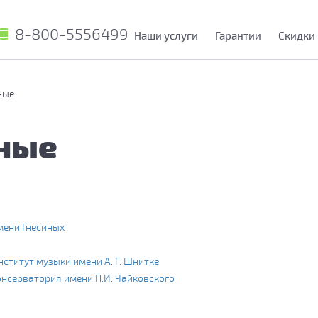
8-800-5556499
Наши услуги
Гарантии
Скидки
ные
ные
мени Гнесиных
ститут музыки имени А. Г. Шнитке
нсерватория имени П.И. Чайковского